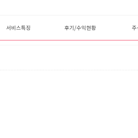
서비스특징
후기/수익현황
주
10분 종가매매
이용후기
VI
팩트폭행
회원 매매일지
시
VIP 일상
종
테