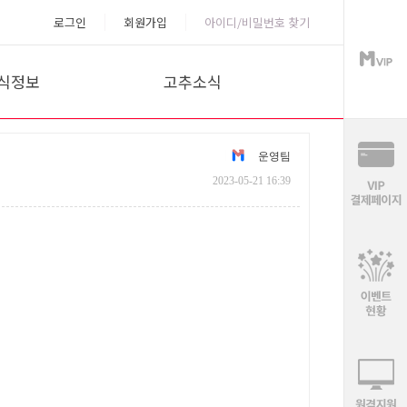
로그인
회원가입
아이디/비밀번호 찾기
식정보
고추소식
P녹화방송
공지사항
운영팀
황분석
이벤트
2023-05-21 16:39
목분석
고객센터
마분석