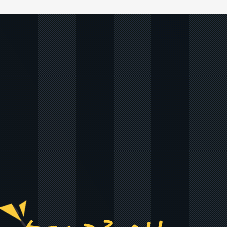
이미 지난주까지 상당한 연말 매물이 출
회되었다고 보는게 맞습니다
오전 09:57
특히 지난 금요일 개인 코스닥 매도, 기
관 코스닥 매수는 역대 최고 기록을 갈
아치웠구요
오전 09:58
최근 출회된 개인의 순매도 중 상당 부
분은 당장 내일 ~ 연초에 다시 들어온
다!! 이게 핵심입니다.
오전 09:58
정부, 새 먹거리 13개 분야 선정…내년
1.56조 지원 박수형 기자 2017.12.25
오전 09:59