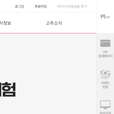
로그인
회원가입
아이디/비밀번호 찾기
식정보
고추소식
P녹화방송
공지사항
황분석
이벤트
목분석
고객센터
마분석