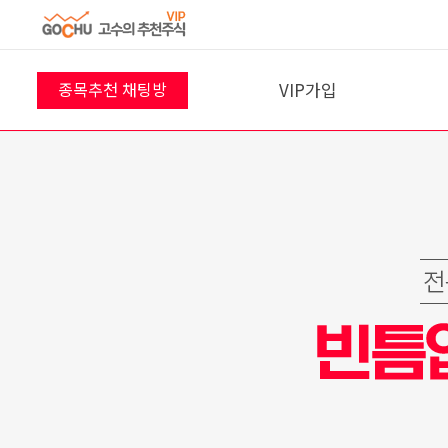
VIP가입
종목추천 채팅방
8월 7일 채팅방
프리미엄반
VIP 결제
22
명
참여 중 입니다!
입장하기