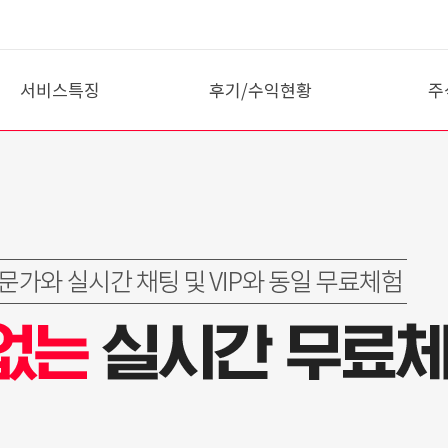
서비스특징
후기/수익현황
주
10분 종가매매
이용후기
VI
팩트폭행
회원 매매일지
시
VIP 일상
종
테