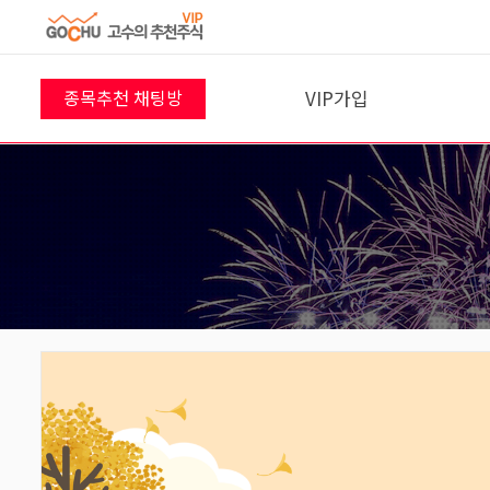
VIP가입
종목추천 채팅방
8월 6일 채팅방
프리미엄반
VIP 결제
56
명
참여 중 입니다!
입장하기