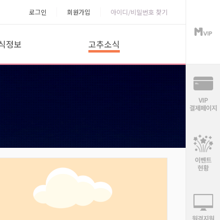
로그인
회원가입
아이디/비밀번호 찾기
식정보
고추소식
P녹화방송
공지사항
황분석
이벤트
목분석
고객센터
마분석