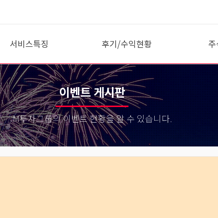
서비스특징
후기/수익현황
주
10분 종가매매
이용후기
VI
팩트폭행
회원 매매일지
시
이벤트 게시판
VIP 일상
종
테
M투자그룹의 이벤트 현황을 알 수 있습니다.