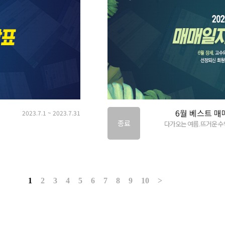
6월 베스트 매
2023.7.1 ~ 2023.7.31
종료
다가오는 여름. 뜨거운 
1
2
3
4
5
6
7
8
9
10
>