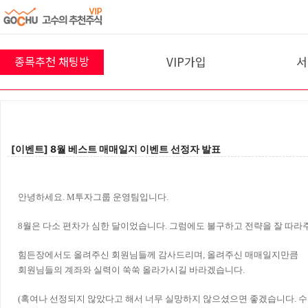
VIP가입
서
종목추천 채팅방
8월 9일 채팅방
프리미엄반
10
VIP 결제
42
명
참여 중 입니다!
[이벤트] 8월 베스트 매매일지 이벤트 선정자 발표
입장하기
안녕하세요. M투자그룹 운영팀입니다.
8월은 다소 편차가 심한 달이었습니다. 그럼에도 불구하고 전략을 잘 따
힘든장에서도 올려주신 회원님들께 감사드리며, 올려주신 매매일지만큼
회원님들의 계좌와 실력이 쑥쑥 올라가시길 바라겠습니다.
(혹여나 선정되지 않았다고 해서 너무 실망하지 않으셨으면 좋겠습니다. 수