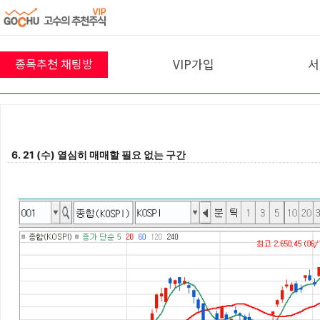
VIP가입
서
종목추천 채팅방
8월 7일 채팅방
프리미엄반
10
VIP 결제
7
명
참여 중 입니다!
6. 21 (수) 열심히 매매할 필요 없는 구간
입장하기