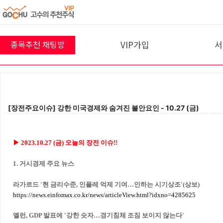
VIP가입
서
종목추천 채팅방
8월 6일 채팅방
프리미엄반
10
VIP 결제
30
명
참여 중 입니다!
[장전주요이슈] 강한 미국경제와 숨겨진 불안요인 - 10.27 (금)
입장하기
▶
2023.10.27 (금)
오늘의 장전 이슈!!
1. 거시경제 주요 뉴스
라가르드 '현 금리수준, 인플레 억제 기여…인하는 시기상조'(상보)
https://news.einfomax.co.kr/news/articleView.html?idxno=4285625
옐런, GDP 발표에 '강한 숫자…경기침체 조짐 보이지 않는다'