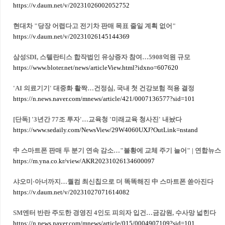
https://v.daum.net/v/20231026002052752
현대차 "당장 어렵다고 전기차 판매 목표 줄일 계획 없어"
https://v.daum.net/v/20231026145144369
삼성SDI, 스텔란티스 합작법인 유상증자 참여…5908억원 규모
https://www.bloter.net/news/articleView.html?idxno=607620
'AI 의료기기' 대중화 활짝…건정심, 국내 첫 건강보험 적용 결정
https://n.news.naver.com/mnews/article/421/0007136577?sid=101
[단독] '3년간 77조 투자'…교육청 '미래교육 청사진' 내놨다
https://www.sedaily.com/NewsView/29W4060UXJ?OutLink=nstand
中 스마트폰 판매 두 분기 연속 감소…"불황에 교체 주기 늘어" | 연합뉴스
https://m.yna.co.kr/view/AKR20231026134600097
샤오미·아너까지…퀄컴 최신칩으로 더 똑똑해진 中 스마트폰 쏟아진다
https://v.daum.net/v/20231027071614082
SM엔터 반란 주도한 경영진 4인도 피의자 입건…금감원, 수사망 넓힌다
https://n.news.naver.com/mnews/article/015/0004907109?sid=101