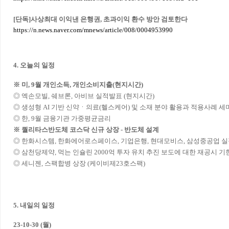
[단독]사상최대 이익낸 은행권, 초과이익 환수 방안 검토한다
https://n.news.naver.com/mnews/article/008/0004953990
4. 오늘의 일정
※ 미, 9월 개인소득, 개인소비지출(현지시간)
◎ 엑손모빌, 쉐브론, 아비브 실적발표 (현지시간)
◎ 생성형 AI 기반 신약ㆍ의료(헬스케어) 및 소재 분야 활용과 적용사례 
◎ 한, 9월 금융기관 가중평균금리
※ 퀄리타스반도체 코스닥 신규 상장 - 반도체 설계
◎ 한화시스템, 한화에어로스페이스, 기업은행, 현대모비스, 삼성중공업 실
◎ 삼천당제약, 먹는 인슐린 2000억 투자 유치 추진 보도에 대한 재공시 기
◎ 세니젠, 스팩합병 상장 (케이비제23호스팩)
5. 내일의 일정
23-10-30 (월)