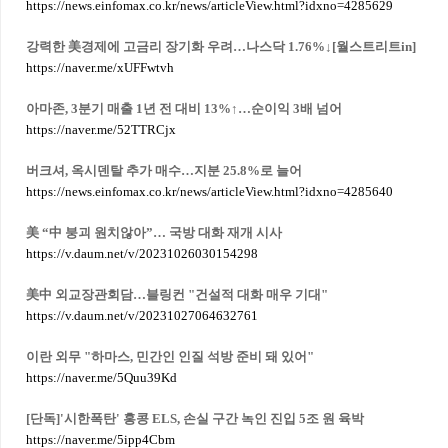
https://news.einfomax.co.kr/news/articleView.html?idxno=4285629
강력한 美경제에 고금리 장기화 우려…나스닥 1.76%↓[월스트리트in]
https://naver.me/xUFFwtvh
아마존, 3분기 매출 1년 전 대비 13%↑…순이익 3배 넘어
https://naver.me/52TTRCjx
버크셔, 옥시덴탈 추가 매수…지분 25.8%로 늘어
https://news.einfomax.co.kr/news/articleView.html?idxno=4285640
美 “中 붕괴 원치않아”… 국방 대화 재개 시사
https://v.daum.net/v/20231026030154298
美中 외교장관회담…블링컨 "건설적 대화 매우 기대"
https://v.daum.net/v/20231027064632761
이란 외무 "하마스, 민간인 인질 석방 준비 돼 있어"
https://naver.me/5Quu39Kd
[단독]'시한폭탄' 홍콩 ELS, 손실 구간 녹인 진입 5조 원 육박
https://naver.me/5ipp4Cbm