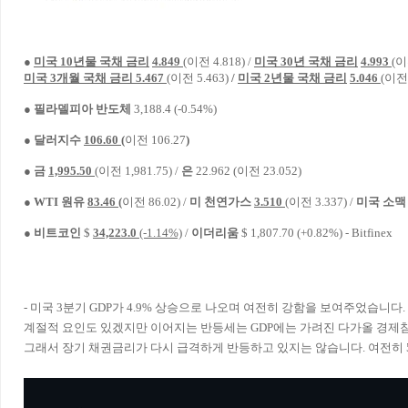
●
미국 10년물 국채 금리
4.849
(이전
4.818) /
미국 30년 국채 금리
4.993
(이
미국 3개월 국채 금리
5.467
(이전 5.463)
/
미국 2년물 국채 금리
5.046
(이전 
● 필라델피아 반도체
3,188.4
(-0.54%)
● 달러지수
106.60
(
이전
106.27
)
●
금
1,995.50
(이전 1,981.75) /
은
22.962 (이전 23.052)
●
WTI 원유
83.46
(
이전 86.02)
/
미 천연가스
3.510
(이전 3.337) /
미국 소맥
● 비트코인
$
34,223.0
(-1.14%)
/
이더리움
$ 1,807.70
(+0.82%)
- Bitfinex
- 미국 3분기 GDP가 4.9% 상승으로 나오며 여전히 강함을 보여주었습
계절적 요인도 있겠지만 이어지는 반등세는 GDP에는 가려진 다가올 경제
그래서 장기 채권금리가 다시 급격하게 반등하고 있지는 않습니다. 여전히 5